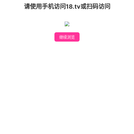
请使用手机访问18.tv或扫码访问
爱啪APP
继续浏览
下载安装
私人专属美女直播 APP